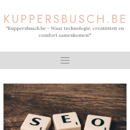
Skip
to
KUPPERSBUSCH.BE
content
"Kuppersbusch.be – Waar technologie, creativiteit en
comfort samenkomen!"