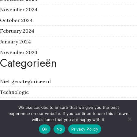
November 2024
October 2024
February 2024
January 2024
November 2023
Categorieën
Niet gecategoriseerd
Technologie
Webdesign
We use cookies to ensure that we give you the best
Webontwikkeling
experience on our website. If you continue to use this site we
will assume that you are happy with it.
Your copyright text here !
Ok
No
Privacy Policy