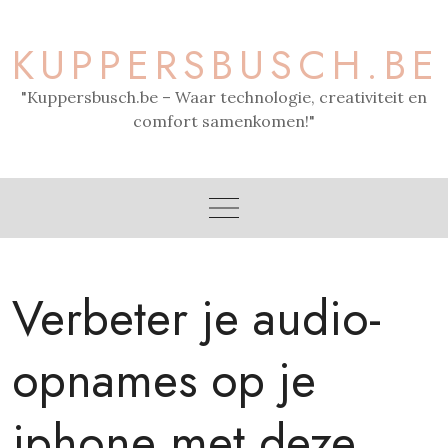
Skip
to
KUPPERSBUSCH.BE
content
"Kuppersbusch.be – Waar technologie, creativiteit en
comfort samenkomen!"
Verbeter je audio-
opnames op je
iphone met deze