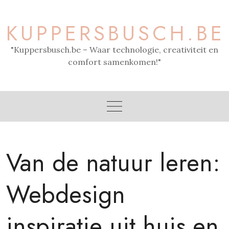
Skip
to
KUPPERSBUSCH.BE
content
"Kuppersbusch.be – Waar technologie, creativiteit en
comfort samenkomen!"
Van de natuur leren:
Webdesign
inspiratie uit huis en